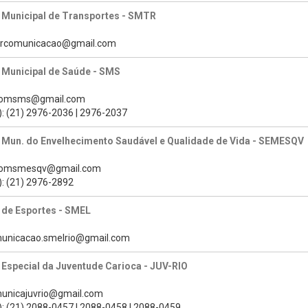
 Municipal de Transportes - SMTR
mtrcomunicacao@gmail.com
 Municipal de Saúde - SMS
scomsms@gmail.com
): (21) 2976-2036 | 2976-2037
a Mun. do Envelhecimento Saudável e Qualidade de Vida - SEMESQV
scomsmesqv@gmail.com
): (21) 2976-2892
 de Esportes - SMEL
municacao.smelrio@gmail.com
 Especial da Juventude Carioca - JUV-RIO
municajuvrio@gmail.com
): (21) 2088-0457 | 2088-0458 | 2088-0459