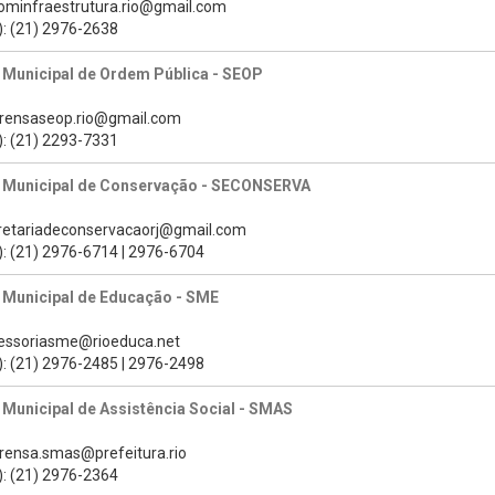
cominfraestrutura.rio@gmail.com
): (21) 2976-2638
 Municipal de Ordem Pública - SEOP
prensaseop.rio@gmail.com
): (21) 2293-7331
a Municipal de Conservação - SECONSERVA
cretariadeconservacaorj@gmail.com
): (21) 2976-6714 | 2976-6704
 Municipal de Educação - SME
sessoriasme@rioeduca.net
): (21) 2976-2485 | 2976-2498
 Municipal de Assistência Social - SMAS
prensa.smas@prefeitura.rio
): (21) 2976-2364