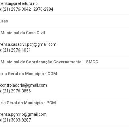
prensa@prefeitura.rio
): (21) 2976-3042 | 2976-2984
uras
 Municipal da Casa Civil
prensa.casacivil.pcrj@gmail.com
): (21) 2976-1031
a Municipal de Coordenação Governamental - SMCG
ria Geral do Município - CGM
s.controladoria@gmail.com
): (21) 2976-3856
ria Geral do Município - PGM
prensa.pgmrio@gmail.com
): (21) 3083-8287