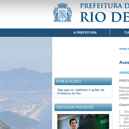
Pular para o conteúdo
www.rio.rj.gov.br
ACESSIBILIDADE
Navegação
A PREFEITURA
TU
www.ri
Aces
16/09/
PORTA
PUBLICAÇÕES
Planeja
Veja aqui os relatórios e ações da
Para se
Prefeitura do Rio.
padrõe
Initiativ
Objet
SERVIDOR PRESENTE
• Torn
navega
• Perm
• Bene
acesso 