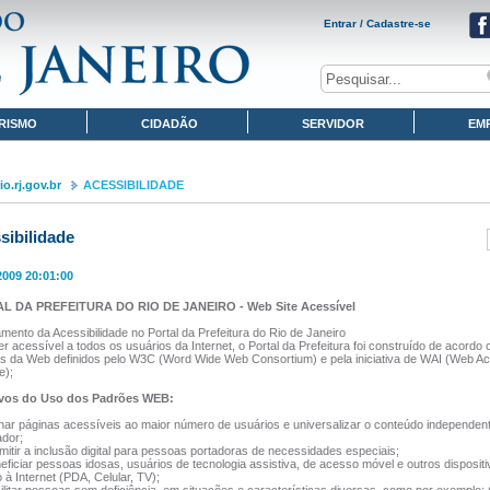
Entrar / Cadastre-se
RISMO
CIDADÃO
SERVIDOR
EM
o.rj.gov.br
ACESSIBILIDADE
sibilidade
2009 20:01:00
L DA PREFEITURA DO RIO DE JANEIRO - Web Site Acessível
mento da Acessibilidade no Portal da Prefeitura do Rio de Janeiro
r acessível a todos os usuários da Internet, o Portal da Prefeitura foi construído de acordo
s da Web definidos pelo W3C (Word Wide Web Consortium) e pela iniciativa de WAI (Web Acc
e);
ivos do Uso dos Padrões WEB:
ar páginas acessíveis ao maior número de usuários e universalizar o conteúdo independen
dor;
itir a inclusão digital para pessoas portadoras de necessidades especiais;
ficiar pessoas idosas, usuários de tecnologia assistiva, de acesso móvel e outros dispositi
à Internet (PDA, Celular, TV);