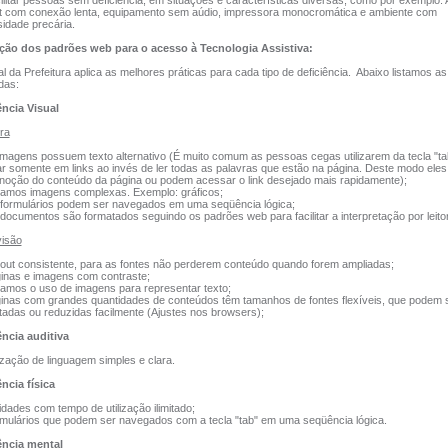
litar pessoas sem deficiência, em situações e características diversas, como por exemplo:
et com conexão lenta, equipamento sem aúdio, impressora monocromática e ambiente com
sidade precária.
ção dos padrões web para o acesso à Tecnologia Assistiva:
l da Prefeitura aplica as melhores práticas para cada tipo de deficiência. Abaixo listamos a
das:
ência Visual
ra
magens possuem texto alternativo (É muito comum as pessoas cegas utilizarem da tecla "ta
r somente em links ao invés de ler todas as palavras que estão na página. Deste modo ele
 noção do conteúdo da página ou podem acessar o link desejado mais rapidamente);
amos imagens complexas. Exemplo: gráficos;
ormulários podem ser navegados em uma seqüência lógica;
ocumentos são formatados seguindo os padrões web para facilitar a interpretação por leitor
visão
ut consistente, para as fontes não perderem conteúdo quando forem ampliadas;
nas e imagens com contraste;
amos o uso de imagens para representar texto;
nas com grandes quantidades de conteúdos têm tamanhos de fontes flexíveis, que podem 
adas ou reduzidas facilmente (Ajustes nos browsers);
ência auditiva
ização de linguagem simples e clara.
ência física
dades com tempo de utilização ilimitado;
ulários que podem ser navegados com a tecla "tab" em uma seqüência lógica.
ência mental