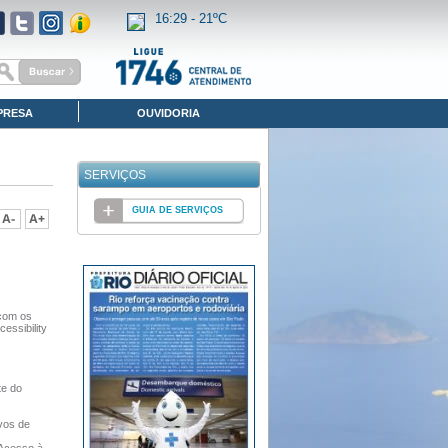
16:29 -
21ºC
PRESA
OUVIDORIA
SERVIÇOS
GUIA DE SERVIÇOS
 com os
essibility
te do
vos de