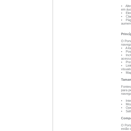
• Alte
em áud
• Elem
• Clar
• Pági
aument
Princí
O Porta
navega
• A log
• Poss
• Incl
acessa
• Pres
• Link
visuais
• Mapa
Taman
Fontes 
para pe
navega
• Inte
• Mozi
• Oper
• Safa
Compa
O Port
estão 