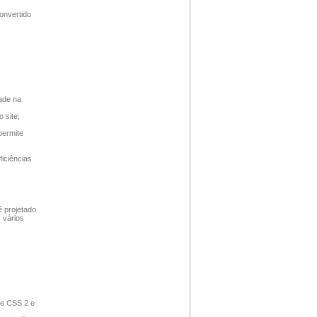
onvertido
dade na
 site;
permite
iciências
é projetado
 vários
 e CSS 2 e