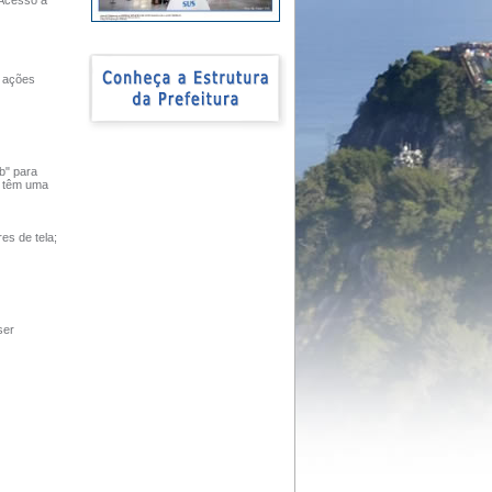
 Acesso à
s ações
b" para
s têm uma
es de tela;
ser