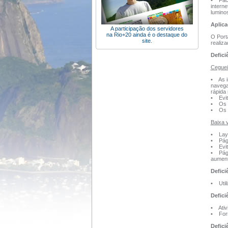
• Faci
intern
lumino
Aplica
A participação dos servidores
na Rio+20 ainda é o destaque do
O Porta
site.
realiza
Defici
Ceguei
• As i
navega
rápida
• Evit
• Os f
• Os d
Baixa 
• Layo
• Pági
• Evit
• Pági
aument
Defici
• Util
Defici
• Ativi
• Form
Defici