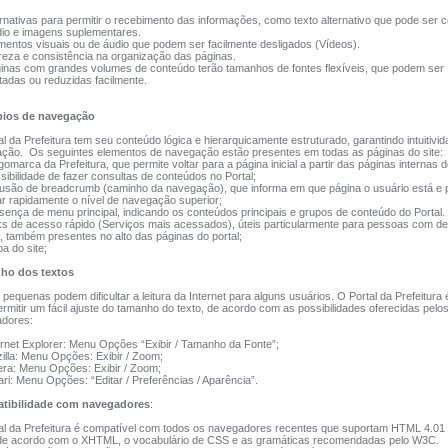
rnativas para permitir o recebimento das informações, como texto alternativo que pode ser c
io e imagens suplementares.
entos visuais ou de áudio que podem ser facilmente desligados (Vídeos).
eza e consistência na organização das páginas.
nas com grandes volumes de conteúdo terão tamanhos de fontes flexíveis, que podem ser
adas ou reduzidas facilmente.
pios de navegação
l da Prefeitura tem seu conteúdo lógica e hierarquicamente estruturado, garantindo intuitivi
ção. Os seguintes elementos de navegação estão presentes em todas as páginas do site:
omarca da Prefeitura, que permite voltar para a página inicial a partir das páginas internas do
ibilidade de fazer consultas de conteúdos no Portal;
usão de breadcrumb (caminho da navegação), que informa em que página o usuário está e 
r rapidamente o nível de navegação superior;
ença de menu principal, indicando os conteúdos principais e grupos de conteúdo do Portal.
s de acesso rápido (Serviços mais acessados), úteis particularmente para pessoas com def
, também presentes no alto das páginas do portal;
 do site;
ho dos textos
pequenas podem dificultar a leitura da Internet para alguns usuários. O Portal da Prefeitura 
rmitir um fácil ajuste do tamanho do texto, de acordo com as possibilidades oferecidas pelos
dores:
rnet Explorer: Menu Opções “Exibir / Tamanho da Fonte”;
lla: Menu Opções: Exibir / Zoom;
a: Menu Opções: Exibir / Zoom;
ri: Menu Opções: “Editar / Preferências / Aparência”.
tibilidade com navegadores
:
al da Prefeitura é compatível com todos os navegadores recentes que suportam HTML 4.01
de acordo com o XHTML, o vocabulário de CSS e as gramáticas recomendadas pelo W3C.