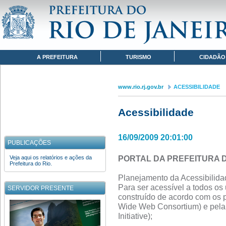
Pular para o conteúdo
www.rio.rj.gov.br
ACESSIBILIDADE
Navegação
A PREFEITURA
TURISMO
CIDADÃO
www.rio.rj.gov.br
ACESSIBILIDADE
Acessibilidade
16/09/2009 20:01:00
PUBLICAÇÕES
PORTAL DA PREFEITURA DO 
Veja aqui os relatórios e ações da
Prefeitura do Rio.
Planejamento da Acessibilidad
Para ser acessível a todos os u
SERVIDOR PRESENTE
construído de acordo com os
Wide Web Consortium) e pela i
Initiative);