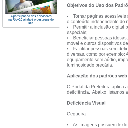
Objetivos do Uso dos Padr
• Tornar páginas acessíveis 
A participação dos servidores
na Rio+20 ainda é o destaque do
o conteúdo independente do 
site.
• Permitir a inclusão digital
especiais;
• Beneficiar pessoas idosas, 
móvel e outros dispositivos de
• Facilitar pessoas sem defic
diversas, como por exemplo: A
equipamento sem aúdio, impr
luminosidade precária.
Aplicação dos padrões web 
O Portal da Prefeitura aplica 
deficiência. Abaixo listamos 
Deficiência Visual
Cegueira
• As imagens possuem texto 