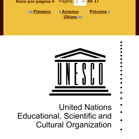
Página
(Mudar o valor deste campo
de 17
Itens por página 4
provocará o recarregamento da
Primeiro
Anterior
Próximo
página.)
Último