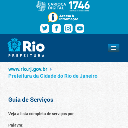
Pular para o conteúdo
Navegação
Serviços
www.rio.rj.gov.br
www.rio.rj.gov.br
Prefeitura da Cidade do Rio de Janeiro
Guia de Serviços
Veja a lista completa de serviços por:
Palavra: