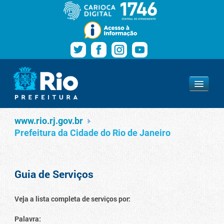
Pular para o conteúdo
Navegação
Serviços
www.rio.rj.gov.br
www.rio.rj.gov.br
Prefeitura da Cidade do Rio de Janeiro
Guia de Serviços
Veja a lista completa de serviços por:
Palavra: