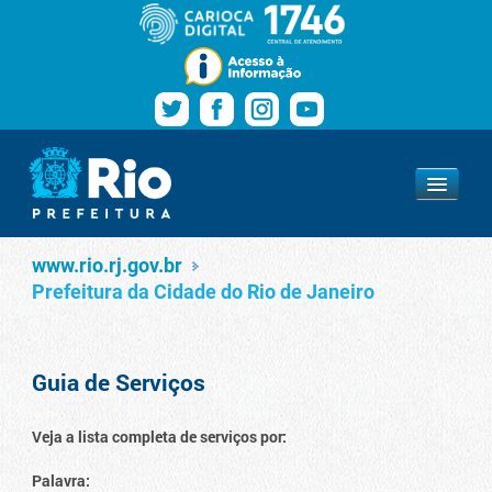
Pular para o conteúdo
Navegação
Serviços
www.rio.rj.gov.br
www.rio.rj.gov.br
Prefeitura da Cidade do Rio de Janeiro
Guia de Serviços
Veja a lista completa de serviços por:
Palavra: