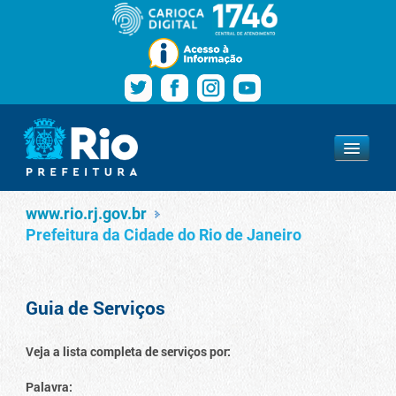
Pular para o conteúdo
Navegação
Serviços
www.rio.rj.gov.br
www.rio.rj.gov.br
Prefeitura da Cidade do Rio de Janeiro
Guia de Serviços
Veja a lista completa de serviços por:
Palavra: