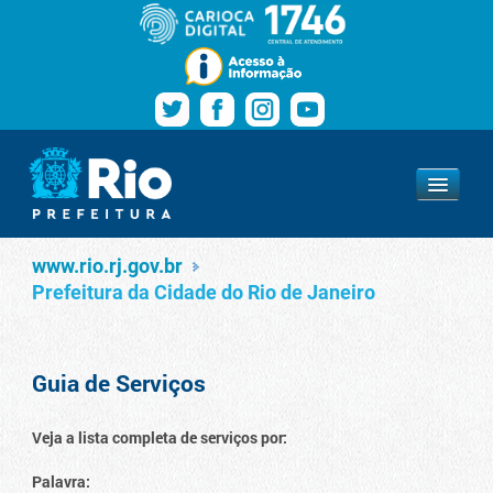
Pular para o conteúdo
Navegação
Serviços
www.rio.rj.gov.br
www.rio.rj.gov.br
Prefeitura da Cidade do Rio de Janeiro
Guia de Serviços
Veja a lista completa de serviços por:
Palavra: