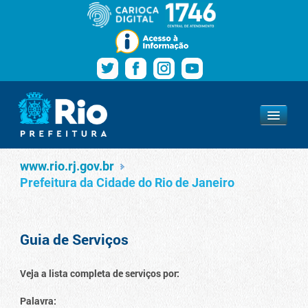
Pular para o conteúdo
Navegação
Serviços
www.rio.rj.gov.br
www.rio.rj.gov.br
Prefeitura da Cidade do Rio de Janeiro
Guia de Serviços
Veja a lista completa de serviços por:
Palavra: