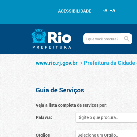
Pular para o conteúdo
ACESSIBILIDADE
Navegação
Serviços
www.rio.rj.gov.br
www.rio.rj.gov.br
Prefeitura da Cidade 
Guia de Serviços
Veja a lista completa de serviços por:
Palavra:
Órgãos