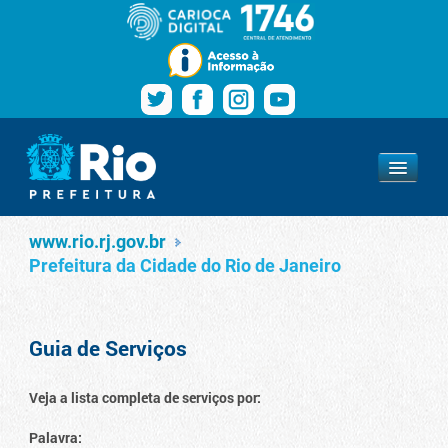
Pular para o conteúdo
Navegação
Serviços
www.rio.rj.gov.br
www.rio.rj.gov.br
Prefeitura da Cidade do Rio de Janeiro
Guia de Serviços
Veja a lista completa de serviços por:
Palavra: