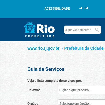
Pular para o conteúdo
ACESSIBILIDADE
Navegação
Serviços
www.rio.rj.gov.br
www.rio.rj.gov.br
Prefeitura da Cidade 
Guia de Serviços
Veja a lista completa de serviços por:
Palavra:
Órgãos