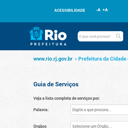
Pular para o conteúdo
ACESSIBILIDADE
Navegação
Serviços
www.rio.rj.gov.br
www.rio.rj.gov.br
Prefeitura da Cidade 
Guia de Serviços
Veja a lista completa de serviços por:
Palavra:
Órgãos