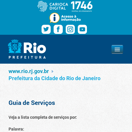
Pular para o conteúdo
Navegação
Serviços
www.rio.rj.gov.br
www.rio.rj.gov.br
Prefeitura da Cidade do Rio de Janeiro
Guia de Serviços
Veja a lista completa de serviços por:
Palavra: