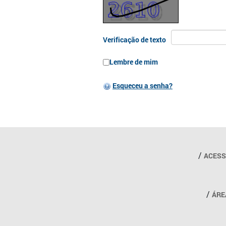
Verificação de texto
Lembre de mim
Esqueceu a senha?
Outros links
ACESS
ÁRE