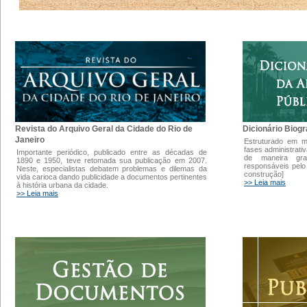
Dicionário Biogr
Revista do Arquivo Geral da Cidade do Rio de
Janeiro
Estruturado em 
fases administrati
Importante periódico, publicado entre as décadas de
de maneira gra
1890 e 1950, teve retomada sua publicação em 2007.
responsáveis pelo
Neste, especialistas debatem problemas e dilemas da
construção]
vida carioca dando publicidade a documentos pertinentes
>> Leia mais
à história urbana da cidade.
>> Leia mais