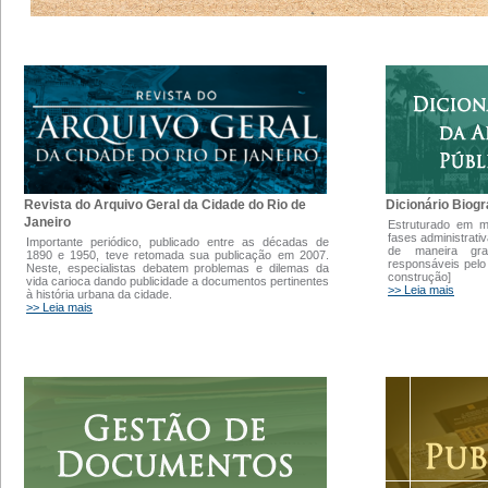
Dicionário Biogr
Revista do Arquivo Geral da Cidade do Rio de
Janeiro
Estruturado em 
fases administrati
Importante periódico, publicado entre as décadas de
de maneira gra
1890 e 1950, teve retomada sua publicação em 2007.
responsáveis pelo
Neste, especialistas debatem problemas e dilemas da
construção]
vida carioca dando publicidade a documentos pertinentes
>> Leia mais
à história urbana da cidade.
>> Leia mais