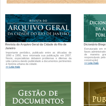
Dicionário Biogr
Revista do Arquivo Geral da Cidade do Rio de
Janeiro
Estruturado em 
fases administrati
Importante periódico, publicado entre as décadas de
de maneira gra
1890 e 1950, teve retomada sua publicação em 2007.
responsáveis pelo
Neste, especialistas debatem problemas e dilemas da
construção]
vida carioca dando publicidade a documentos pertinentes
>> Leia mais
à história urbana da cidade.
>> Leia mais