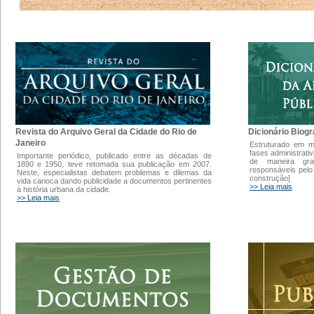
Dicionário Biogr
Revista do Arquivo Geral da Cidade do Rio de
Janeiro
Estruturado em 
fases administrati
Importante periódico, publicado entre as décadas de
de maneira gra
1890 e 1950, teve retomada sua publicação em 2007.
responsáveis pelo
Neste, especialistas debatem problemas e dilemas da
construção]
vida carioca dando publicidade a documentos pertinentes
>> Leia mais
à história urbana da cidade.
>> Leia mais