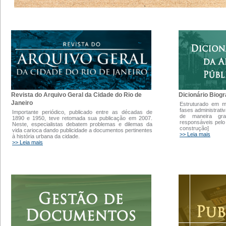
Dicionário Biogr
Revista do Arquivo Geral da Cidade do Rio de
Janeiro
Estruturado em 
fases administrati
Importante periódico, publicado entre as décadas de
de maneira gra
1890 e 1950, teve retomada sua publicação em 2007.
responsáveis pelo
Neste, especialistas debatem problemas e dilemas da
construção]
vida carioca dando publicidade a documentos pertinentes
>> Leia mais
à história urbana da cidade.
>> Leia mais