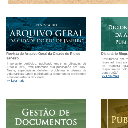
Dicionário Biogr
Revista do Arquivo Geral da Cidade do Rio de
Janeiro
Estruturado em 
fases administrati
Importante periódico, publicado entre as décadas de
de maneira gra
1890 e 1950, teve retomada sua publicação em 2007.
responsáveis pelo
Neste, especialistas debatem problemas e dilemas da
construção]
vida carioca dando publicidade a documentos pertinentes
>> Leia mais
à história urbana da cidade.
>> Leia mais