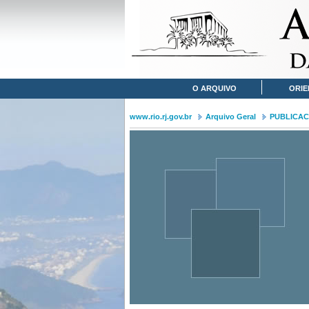
O ARQUIVO
ORIE
www.rio.rj.gov.br
Arquivo Geral
PUBLICA