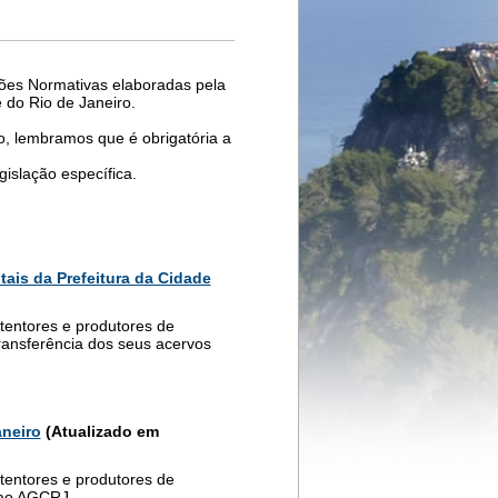
ções Normativas elaboradas pela
 do Rio de Janeiro.
, lembramos que é obrigatória a
egislação específica.
ais da Prefeitura da Cidade
etentores e produtores de
transferência dos seus acervos
aneiro
(Atualizado em
etentores e produtores de
 ao AGCRJ.