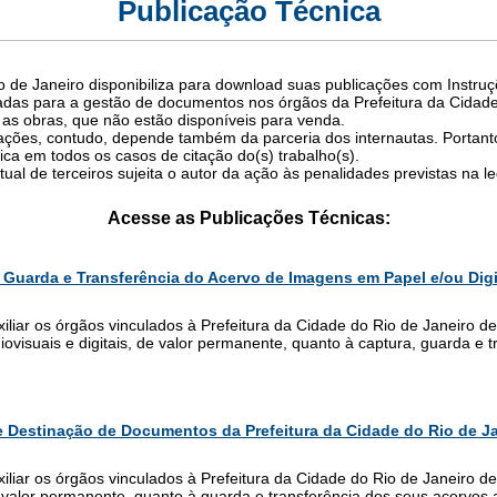
Publicação Técnica
o de Janeiro disponibiliza para download suas publicações com Instru
ltadas para a gestão de documentos nos órgãos da Prefeitura da Cidade
, as obras, que não estão disponíveis para venda.
ções, contudo, depende também da parceria dos internautas. Portanto
fica em todos os casos de citação do(s) trabalho(s).
tual de terceiros sujeita o autor da ação às penalidades previstas na l
Acesse as Publicações Técnicas:
 Guarda e Transferência do Acervo de Imagens em Papel e/ou Digit
iliar os órgãos vinculados à Prefeitura da Cidade do Rio de Janeiro d
ovisuais e digitais, de valor permanente, quanto à captura, guarda e 
 Destinação de Documentos da Prefeitura da Cidade do Rio de J
iliar os órgãos vinculados à Prefeitura da Cidade do Rio de Janeiro d
 valor permanente, quanto à guarda e transferência dos seus acervos