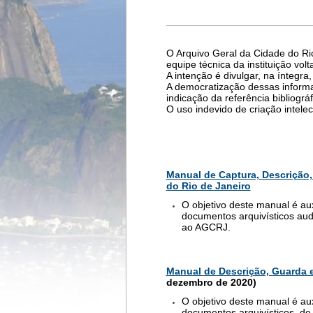
O Arquivo Geral da Cidade do Ri
equipe técnica da instituição vo
A intenção é divulgar, na íntegra
A democratização dessas informa
indicação da referência bibliográ
O uso indevido de criação intelec
Manual de Captura, Descrição,
do Rio de Janeiro
O objetivo deste manual é aux
documentos arquivísticos audi
ao AGCRJ.
Manual de Descrição, Guarda e
dezembro de 2020)
O objetivo deste manual é aux
documentos arquivísticos, de