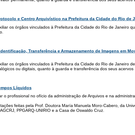
tocolo e Centro Arquivístico na Prefeitura da Cidade do Rio de 
iliar os órgãos vinculados à Prefeitura da Cidade do Rio de Janeiro q
o.
Identificação, Transferência e Armazenamento de Imagens em Mov
iliar os órgãos vinculados à Prefeitura da Cidade do Rio de Janeiro d
lógicos ou digitais, quanto à guarda e transferência dos seus acervo
empos Líquidos
iar o profissional no ofício da administração de Arquivos e na administ
ações feitas pela Prof. Doutora María Manuela Moro-Cabero, da Uni
o AGCRJ, PPGARQ-UNIRIO e a Casa de Oswaldo Cruz.