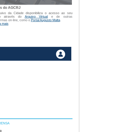
is do AGCRJ
uivo da Cidade disponibiliza o acesso ao seu
vo através do
Arquivo Virtual
e de outras
ormas on-line, como o
Portal Augusto Malta
.
a mais
RENSA
10