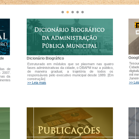
Googl
Dicionário Biográfico
 de
Tesour
Estruturado em módulos que se plasmam nas quatro
Cidade
fases administrativas da cidade, o DBAPM traz a público,
adas de
digita
de maneira gradual, a trajetória de todos os
m 2007.
mil me
responsáveis pelo executivo municipal desde 1889. [Em
emas da
Janeir
construção]
inentes
>> Lei
>> Leia mais