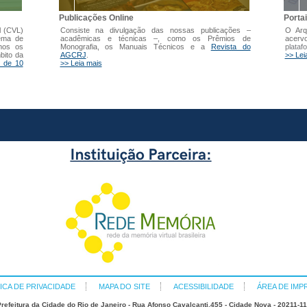
Publicações Online
Porta
l (CVL)
Consiste na divulgação das nossas publicações –
O Arq
tema de
acadêmicas e técnicas –, como os Prêmios de
acer
mos os
Monografia, os Manuais Técnicos e a
Revista do
plataf
bito da
AGCRJ
.
>> Lei
 de 10
>> Leia mais
ICA DE PRIVACIDADE
MAPA DO SITE
ACESSIBILIDADE
ÁREA DE IMP
refeitura da Cidade do Rio de Janeiro - Rua Afonso Cavalcanti,455 - Cidade Nova - 20211-1