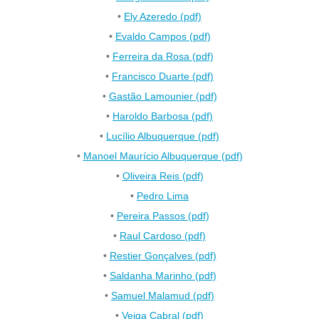
•
Ely Azeredo (pdf)
•
Evaldo Campos (pdf)
•
Ferreira da Rosa (pdf)
•
Francisco Duarte (pdf)
•
Gastão Lamounier (pdf)
•
Haroldo Barbosa (pdf)
•
Lucílio Albuquerque (pdf)
•
Manoel Maurício Albuquerque (pdf)
•
Oliveira Reis (pdf)
•
Pedro Lima
•
Pereira Passos (pdf)
•
Raul Cardoso (pdf)
•
Restier Gonçalves (pdf)
•
Saldanha Marinho (pdf)
•
Samuel Malamud (pdf)
•
Veiga Cabral (pdf)