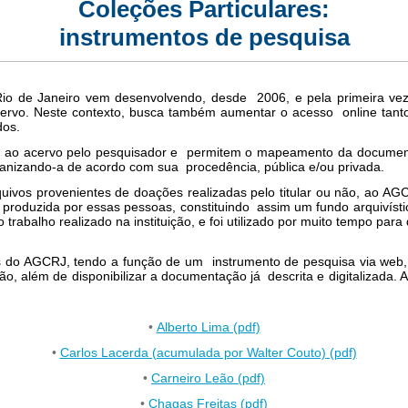
Coleções Particulares:
instrumentos de pesquisa
Rio de Janeiro vem desenvolvendo, desde 2006, e pela primeira ve
acervo. Neste contexto, busca também aumentar o acesso online tant
os.
lta ao acervo pelo pesquisador e permitem o mapeamento da docume
ganizando-a de acordo com sua procedência, pública e/ou privada.
quivos provenientes de doações realizadas pelo titular ou não, ao
duzida por essas pessoas, constituindo assim um fundo arquivístico
rabalho realizado na instituição, e foi utilizado por muito tempo para
os do AGCRJ, tendo a função de um instrumento de pesquisa via web,
ão, além de disponibilizar a documentação já descrita e digitalizada. A
•
Alberto Lima (pdf)
•
Carlos Lacerda (acumulada por Walter Couto) (pdf)
•
Carneiro Leão (pdf)
•
Chagas Freitas (pdf)