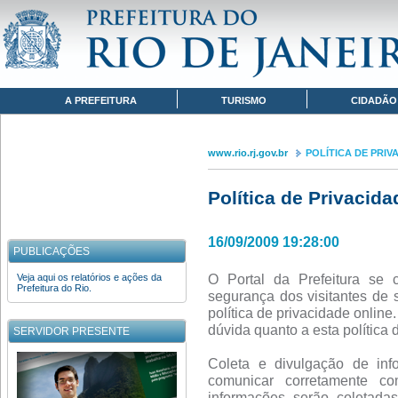
Pular para o conteúdo
www.rio.rj.gov.br
POLÍTICA DE PRIVACIDADE
Navegação
A PREFEITURA
TURISMO
CIDADÃO
www.rio.rj.gov.br
POLÍTICA DE PRIV
Política de Privacida
16/09/2009 19:28:00
PUBLICAÇÕES
O Portal da Prefeitura se 
Veja aqui os relatórios e ações da
Prefeitura do Rio.
segurança dos visitantes de 
política de privacidade onlin
dúvida quanto a esta política 
SERVIDOR PRESENTE
Coleta e divulgação de inf
comunicar corretamente co
informações serão coletad