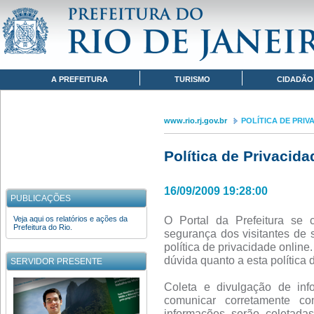
Pular para o conteúdo
www.rio.rj.gov.br
POLÍTICA DE PRIVACIDADE
Navegação
A PREFEITURA
TURISMO
CIDADÃO
www.rio.rj.gov.br
POLÍTICA DE PRIV
Política de Privacida
16/09/2009 19:28:00
PUBLICAÇÕES
O Portal da Prefeitura se 
Veja aqui os relatórios e ações da
Prefeitura do Rio.
segurança dos visitantes de 
política de privacidade onlin
dúvida quanto a esta política 
SERVIDOR PRESENTE
Coleta e divulgação de inf
comunicar corretamente co
informações serão coletad