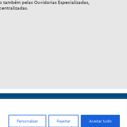
pal da Casa Civil, estabelece as diretrizes do
ado também pelas Ouvidorias Especializadas,
centralizadas.
Personalizar
Rejeitar
Aceitar tudo
Nova - 20211-110