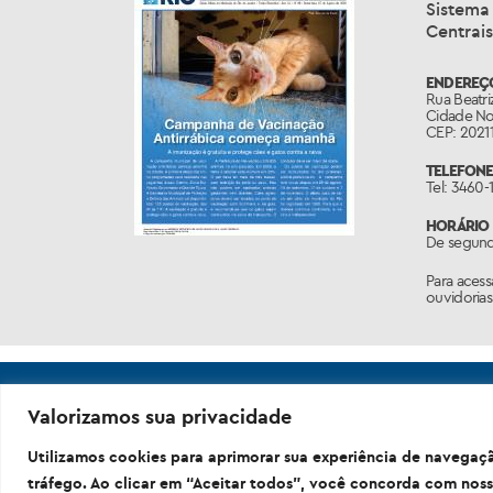
A
Ouvid
Sistema 
Centrais
ENDEREÇO
Rua Beatriz
Cidade Nov
CEP: 20211
TELEFONE
Tel: 3460-
HORÁRIO 
De segunda
Para acess
ouvidorias
Valorizamos sua privacidade
Utilizamos cookies para aprimorar sua experiência de navegaçã
tráfego. Ao clicar em “Aceitar todos”, você concorda com noss
Prefeitura da C