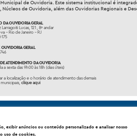
oria Geral do Município
, órgão vinculado à Secretaria Munici
Municipal de Ouvidoria. Este sistema institucional é integr
, Núcleos de Ouvidoria, além das Ouvidorias Regionais e Des
 DA OUVIDORIA GERAL
 Larragoiti Lucas, 121 , 8º andar
a – Rio de Janeiro – RJ
-175
 OUVIDORIA GERAL
1746
DE ATENDIMENTO DA OUVIDORIA
 a sexta das 9h00 às 18h (dias úteis)
ar a localização e o horário de atendimento das demais
 municipais,
clique aqui
o, exibir anúncios ou conteúdo personalizado e analisar nosso
o uso de cookies.
idade do Rio de Janeiro Sede: Rua Afonso Cavalcanti, 455 - Cidade 