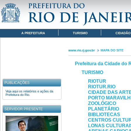
Pular para o conteúdo
www.rio.rj.gov.br
MAPA DO SITE
Navegação
A PREFEITURA
TURISMO
CIDADÃO
www.rio.rj.gov.br
MAPA DO SITE
Prefeitura da Cidade do 
TURISMO
RIOTUR
PUBLICAÇÕES
RIOTUR.RIO
Veja aqui os relatórios e ações da
CIDADE DAS ART
Prefeitura do Rio.
PORTO MARAVIL
ZOOLÓGICO
PLANETÁRIO
SERVIDOR PRESENTE
BIBLIOTECAS
CENTROS CULTUR
LONAS CULTURAI