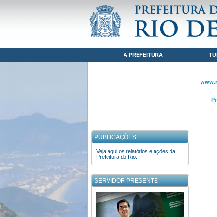
Pular para o conteúdo
www.rio.rj.gov.br
MAPA DO SITE
Navegação
A PREFEITURA
TU
www.ri
Pr
PUBLICAÇÕES
Veja aqui os relatórios e ações da
Prefeitura do Rio.
SERVIDOR PRESENTE