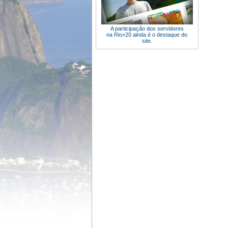
A participação dos servidores
na Rio+20 ainda é o destaque do
site.