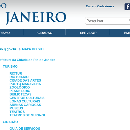
Entrar / Cadastre-se
RISMO
CIDADÃO
SERVIDOR
EM
o.rj.gov.br
MAPA DO SITE
efeitura da Cidade do Rio de Janeiro
TURISMO
RIOTUR
RIOTUR.RIO
CIDADE DAS ARTES
PORTO MARAVILHA
ZOOLÓGICO
PLANETÁRIO
BIBLIOTECAS
CENTROS CULTURAIS
LONAS CULTURAIS
ARENAS CARIOCAS
MUSEUS
TEATROS
TEATROS DE GUIGNOL
CIDADÃO
GUIA DE SERVIÇOS