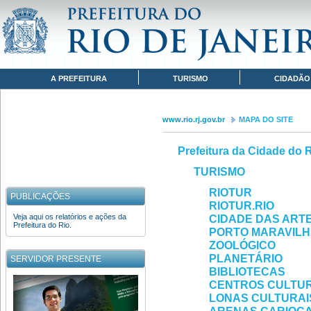
Pular para o conteúdo
www.rio.rj.gov.br
MAPA DO SITE
Navegação
A PREFEITURA
TURISMO
CIDADÃO
www.rio.rj.gov.br
MAPA DO SITE
Prefeitura da Cidade do 
TURISMO
RIOTUR
PUBLICAÇÕES
RIOTUR.RIO
Veja aqui os relatórios e ações da
CIDADE DAS ART
Prefeitura do Rio.
PORTO MARAVIL
ZOOLÓGICO
PLANETÁRIO
SERVIDOR PRESENTE
BIBLIOTECAS
CENTROS CULTUR
LONAS CULTURAI