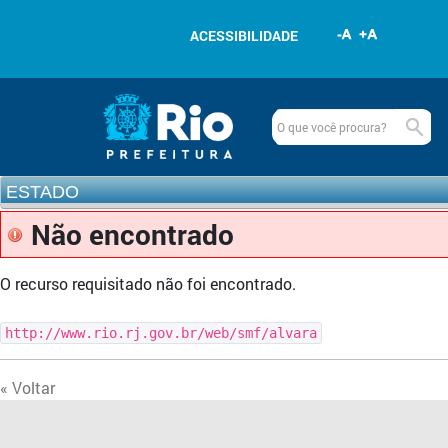
Pular para o conteúdo
ACESSIBILIDADE
Navegação
Estado
www.rio.rj.gov.br
ESTADO
Não encontrado
O recurso requisitado não foi encontrado.
http://www.rio.rj.gov.br/web/smf/alvara
« Voltar
Outros links