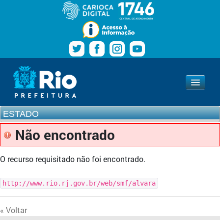
Pular para o conteúdo
Navegação
Estado
www.rio.rj.gov.br
ESTADO
Não encontrado
O recurso requisitado não foi encontrado.
http://www.rio.rj.gov.br/web/smf/alvara
« Voltar