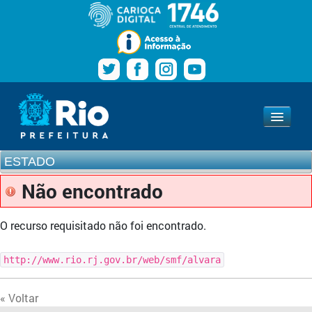
Pular para o conteúdo
Navegação
Estado
www.rio.rj.gov.br
ESTADO
Não encontrado
O recurso requisitado não foi encontrado.
http://www.rio.rj.gov.br/web/smf/alvara
« Voltar