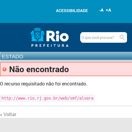
Pular para o conteúdo
ACESSIBILIDADE
Navegação
Estado
www.rio.rj.gov.br
ESTADO
Não encontrado
O recurso requisitado não foi encontrado.
http://www.rio.rj.gov.br/web/smf/alvara
« Voltar
Outros links