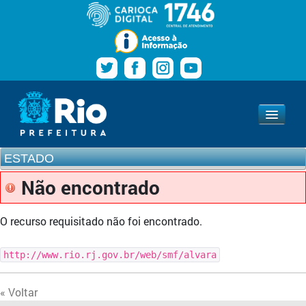
Pular para o conteúdo
Navegação
Estado
www.rio.rj.gov.br
ESTADO
Não encontrado
O recurso requisitado não foi encontrado.
http://www.rio.rj.gov.br/web/smf/alvara
« Voltar