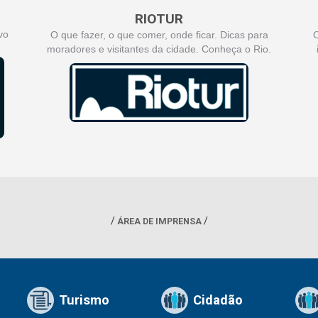
RIOTUR
vo
O que fazer, o que comer, onde ficar. Dicas para
O
moradores e visitantes da cidade. Conheça o Rio.
ÁREA DE IMPRENSA
Turismo
Cidadão