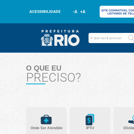
ACESSIBILIDADE
-A
+A
O QUE EU
PRECISO?
Onde Ser Atendido
IPTU
Dívida