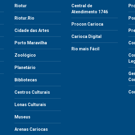
Riotur
Central de
Pr
Atendimento 1746
Riotur.Rio
Por
Procon Carioca
o
Cidade das Artes
Pre
Carioca Digital
Porto Maravilha
Co
Rio mais Fácil
Zoológico
Con
Le
Planetário
Gen
Co
Bibliotecas
Co
Centros Culturais
Lonas Culturais
Museus
Arenas Cariocas