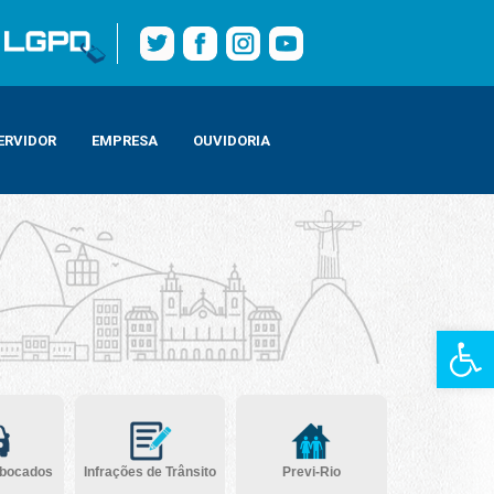
ERVIDOR
EMPRESA
OUVIDORIA
Barra de Fe
ebocados
Infrações de Trânsito
Previ-Rio