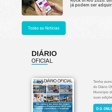
Rock in Rio 2026: bi
já podem ser adquir
Todas as Notícias
DIÁRIO
OFICIAL
Tenha aces
do Diário Of
Município d
suas ediçõe
D.O. ONL