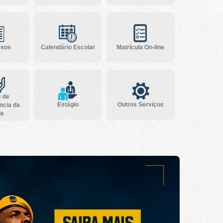
rsos
Calendário Escolar
Matrícula On-line
s de
Estágio
Outros Serviços
ncia da
de