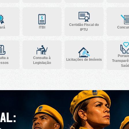
Certidão Fiscal do
ará
ITBI
Concu
IPTU
Portai
lta a
Consulta à
Licitações de Imóveis
Transparê
essos
Legislação
Saú