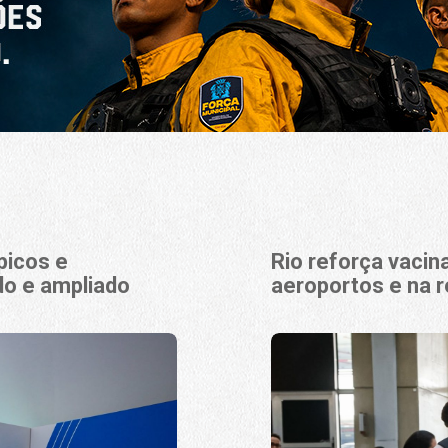
picos e
Rio reforça vaci
do e ampliado
aeroportos e na r