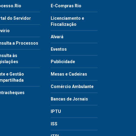
ocesso.Rio
E-Compras Rio
tal do Servidor
Licenciamento e
Fiscalização
virio
Alvará
nsulta a Processos
Eventos
sulta às
gislações
Publicidade
te e Gestão
Mesas e Cadeiras
mpartilhada
Comércio Ambulante
ntracheques
Bancas de Jornais
IPTU
ISS