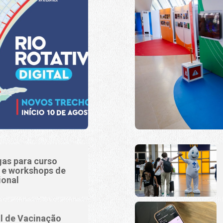
gas para curso
o e workshops de
ional
l de Vacinação