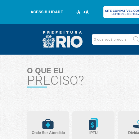
ACESSIBILIDADE
-A
+A
O QUE EU
PRECISO?
Onde Ser Atendido
IPTU
Dívida