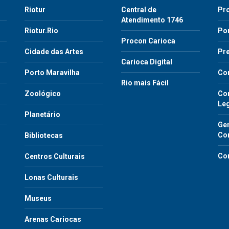
Riotur
Central de
Pr
Atendimento 1746
Riotur.Rio
Por
Procon Carioca
o
Cidade das Artes
Pre
Carioca Digital
Porto Maravilha
Co
Rio mais Fácil
Zoológico
Con
Le
Planetário
Gen
Co
Bibliotecas
Co
Centros Culturais
Lonas Culturais
Museus
Arenas Cariocas