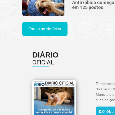
Antirrábica começa
em 125 postos
Todas as Notícias
DIÁRIO
OFICIAL
Tenha aces
do Diário Of
Município d
suas ediçõe
D.O. ONL