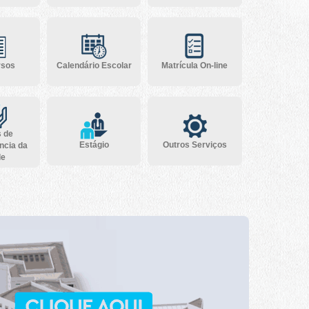
rsos
Calendário Escolar
Matrícula On-line
s de
Estágio
Outros Serviços
ncia da
de