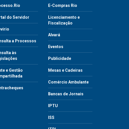
ocesso.Rio
E-Compras Rio
tal do Servidor
Licenciamento e
Fiscalização
virio
Alvará
nsulta a Processos
Eventos
sulta às
gislações
Publicidade
te e Gestão
Mesas e Cadeiras
mpartilhada
Comércio Ambulante
ntracheques
Bancas de Jornais
IPTU
ISS