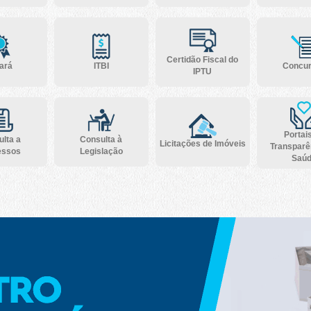
Certidão Fiscal do
ará
ITBI
Concu
IPTU
Portai
lta a
Consulta à
Licitações de Imóveis
Transparê
essos
Legislação
Saú