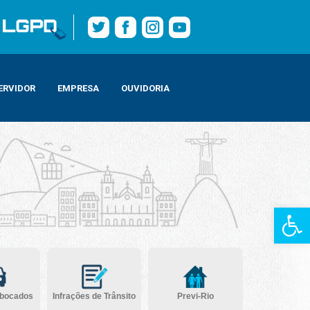
ERVIDOR
EMPRESA
OUVIDORIA
Barra de Fe
ebocados
Infrações de Trânsito
Previ-Rio