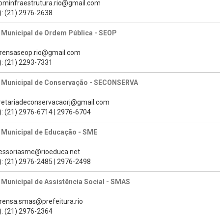
cominfraestrutura.rio@gmail.com
): (21) 2976-2638
 Municipal de Ordem Pública - SEOP
prensaseop.rio@gmail.com
): (21) 2293-7331
a Municipal de Conservação - SECONSERVA
cretariadeconservacaorj@gmail.com
): (21) 2976-6714 | 2976-6704
 Municipal de Educação - SME
sessoriasme@rioeduca.net
): (21) 2976-2485 | 2976-2498
 Municipal de Assistência Social - SMAS
prensa.smas@prefeitura.rio
): (21) 2976-2364