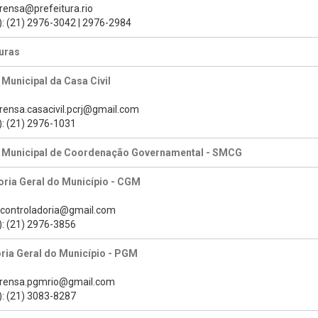
prensa@prefeitura.rio
): (21) 2976-3042 | 2976-2984
uras
 Municipal da Casa Civil
prensa.casacivil.pcrj@gmail.com
): (21) 2976-1031
a Municipal de Coordenação Governamental - SMCG
ria Geral do Município - CGM
s.controladoria@gmail.com
): (21) 2976-3856
ria Geral do Município - PGM
prensa.pgmrio@gmail.com
): (21) 3083-8287