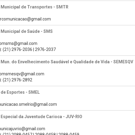
 Municipal de Transportes - SMTR
mtrcomunicacao@gmail.com
 Municipal de Saúde - SMS
scomsms@gmail.com
): (21) 2976-2036 | 2976-2037
a Mun. do Envelhecimento Saudável e Qualidade de Vida - SEMESQV
scomsmesqv@gmail.com
): (21) 2976-2892
 de Esportes - SMEL
municacao.smelrio@gmail.com
 Especial da Juventude Carioca - JUV-RIO
municajuvrio@gmail.com
): (21) 2088-0457 | 2088-0458 | 2088-0459