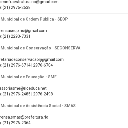
cominfraestrutura.rio@gmail.com
): (21) 2976-2638
 Municipal de Ordem Pública - SEOP
prensaseop.rio@gmail.com
): (21) 2293-7331
a Municipal de Conservação - SECONSERVA
cretariadeconservacaorj@gmail.com
): (21) 2976-6714 | 2976-6704
 Municipal de Educação - SME
sessoriasme@rioeduca.net
): (21) 2976-2485 | 2976-2498
 Municipal de Assistência Social - SMAS
prensa.smas@prefeitura.rio
): (21) 2976-2364