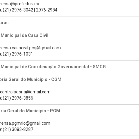
prensa@prefeitura.rio
): (21) 2976-3042 | 2976-2984
uras
 Municipal da Casa Civil
prensa.casacivil.pcrj@gmail.com
): (21) 2976-1031
a Municipal de Coordenação Governamental - SMCG
ria Geral do Município - CGM
s.controladoria@gmail.com
): (21) 2976-3856
ria Geral do Município - PGM
prensa.pgmrio@gmail.com
): (21) 3083-8287