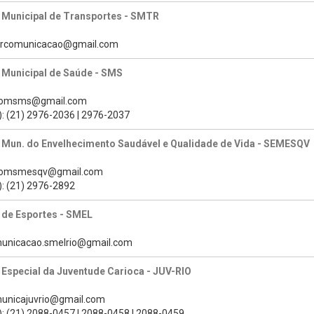
 Municipal de Transportes - SMTR
mtrcomunicacao@gmail.com
 Municipal de Saúde - SMS
scomsms@gmail.com
): (21) 2976-2036 | 2976-2037
a Mun. do Envelhecimento Saudável e Qualidade de Vida - SEMESQV
scomsmesqv@gmail.com
): (21) 2976-2892
 de Esportes - SMEL
municacao.smelrio@gmail.com
 Especial da Juventude Carioca - JUV-RIO
municajuvrio@gmail.com
): (21) 2088-0457 | 2088-0458 | 2088-0459