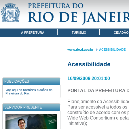
Pular para o conteúdo
www.rio.rj.gov.br
ACESSIBILIDADE
Navegação
A PREFEITURA
TURISMO
CIDADÃO
www.rio.rj.gov.br
ACESSIBILIDADE
Acessibilidade
16/09/2009 20:01:00
PUBLICAÇÕES
PORTAL DA PREFEITURA DO 
Veja aqui os relatórios e ações da
Prefeitura do Rio.
Planejamento da Acessibilidad
Para ser acessível a todos os u
SERVIDOR PRESENTE
construído de acordo com os
Wide Web Consortium) e pela i
Initiative);