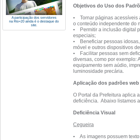
Objetivos do Uso dos Padr
• Tornar páginas acessíveis 
A participação dos servidores
na Rio+20 ainda é o destaque do
o conteúdo independente do 
site.
• Permitir a inclusão digital
especiais;
• Beneficiar pessoas idosas, 
móvel e outros dispositivos de
• Facilitar pessoas sem defic
diversas, como por exemplo: A
equipamento sem aúdio, impr
luminosidade precária.
Aplicação dos padrões web 
O Portal da Prefeitura aplica 
deficiência. Abaixo listamos 
Deficiência Visual
Cegueira
• As imagens possuem texto 