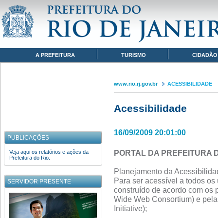
Pular para o conteúdo
www.rio.rj.gov.br
ACESSIBILIDADE
Navegação
A PREFEITURA
TURISMO
CIDADÃO
www.rio.rj.gov.br
ACESSIBILIDADE
Acessibilidade
16/09/2009 20:01:00
PUBLICAÇÕES
PORTAL DA PREFEITURA DO 
Veja aqui os relatórios e ações da
Prefeitura do Rio.
Planejamento da Acessibilidad
Para ser acessível a todos os u
SERVIDOR PRESENTE
construído de acordo com os
Wide Web Consortium) e pela i
Initiative);