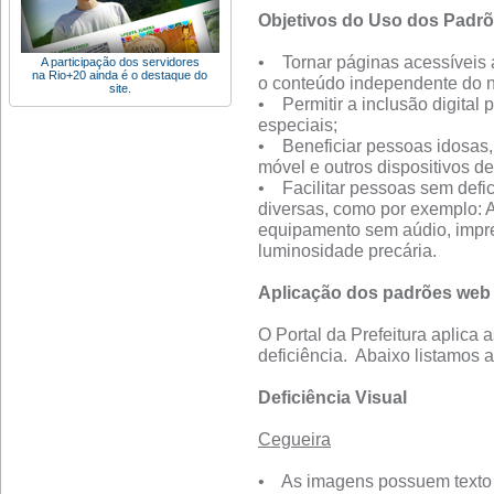
Objetivos do Uso dos Padr
• Tornar páginas acessíveis 
A participação dos servidores
na Rio+20 ainda é o destaque do
o conteúdo independente do 
site.
• Permitir a inclusão digital
especiais;
• Beneficiar pessoas idosas, 
móvel e outros dispositivos de
• Facilitar pessoas sem defic
diversas, como por exemplo: A
equipamento sem aúdio, impr
luminosidade precária.
Aplicação dos padrões web 
O Portal da Prefeitura aplica 
deficiência. Abaixo listamos 
Deficiência Visual
Cegueira
• As imagens possuem texto 